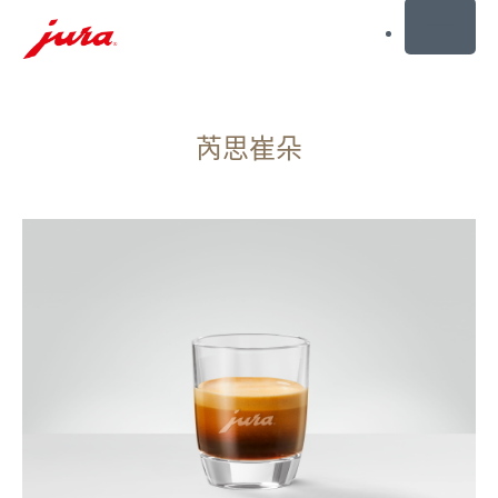
MENU
前
往
芮思崔朵
目
錄
前
往
搜
尋