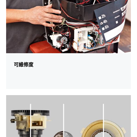
可維修度
更
多
資
訊