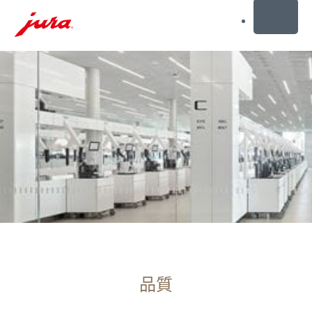
MENU
前
往
目
錄
前
往
搜
尋
品質