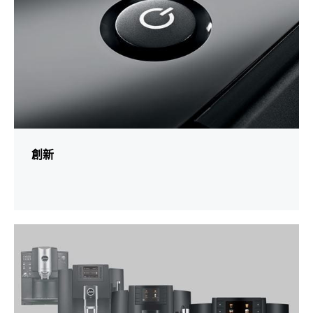
創新
更
多
資
訊