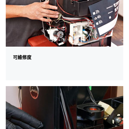
可維修度
更
多
資
訊