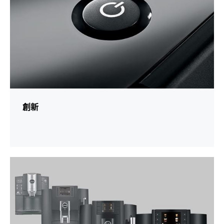
創新
更
多
資
訊