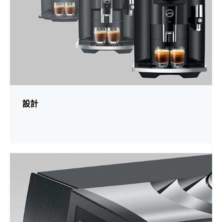
設計
更
多
資
訊