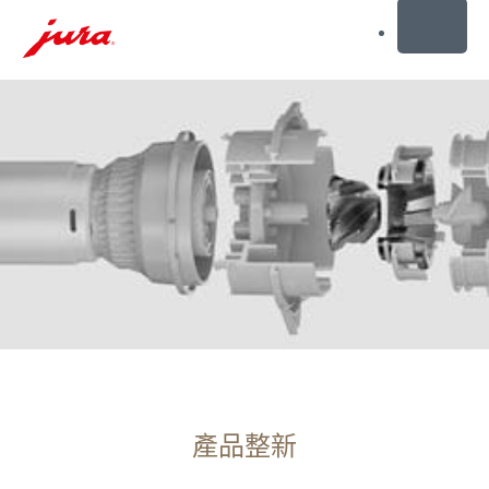
MENU
前
往
目
錄
前
往
搜
尋
產品整新