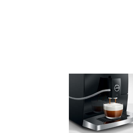
更
多
資
訊