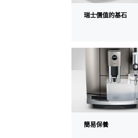
瑞士價值的基石
更
多
資
訊
簡易保養