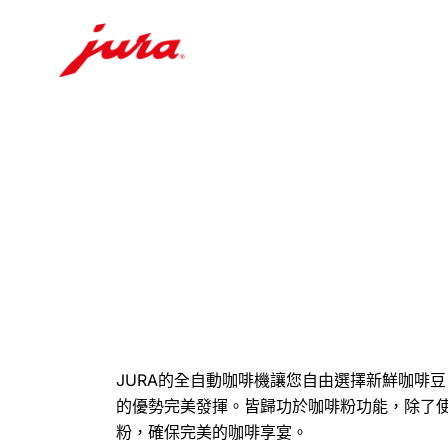
前
往
目
錄
前
往
搜
尋
JURA的全自動咖啡機讓您自由選擇新鮮咖啡
的優勢完美發揮。皆歸功於咖啡粉功能，除了
粉，確保完美的咖啡享宴。