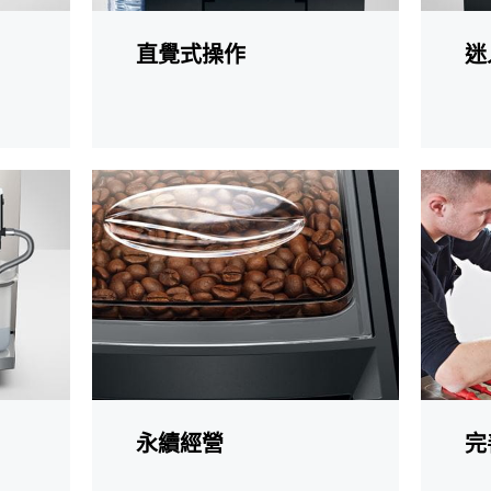
直覺式操作
迷
更
更
多
多
資
資
訊
訊
永續經營
完