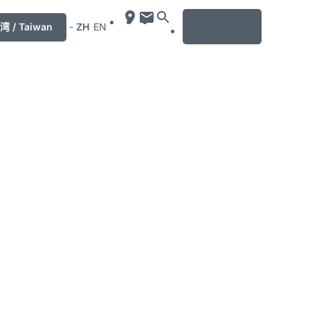
MENU
湾 / Taiwan
-
ZH
EN