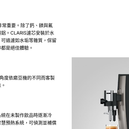
非常重要。除了鈣、鎂與氟
。CLARIS濾芯安裝於水
，可過濾如水垢等雜質，保留
啡都是絕佳體驗。
豆角度依磨豆機的不同而客製
味。
系統在未製作飲品時逐漸冷
智慧預熱系統，可偵測並補償