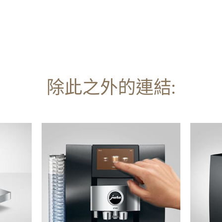
除此之外的連結:
更
更
多
多
資
資
訊
訊