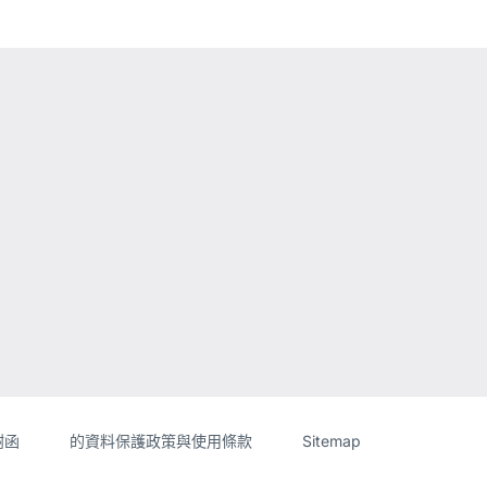
ebsite
謝函
的資料保護政策與使用條款
Sitemap
formation]