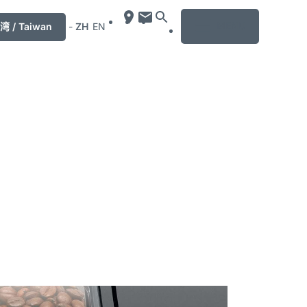
MENU
湾 / Taiwan
-
ZH
EN