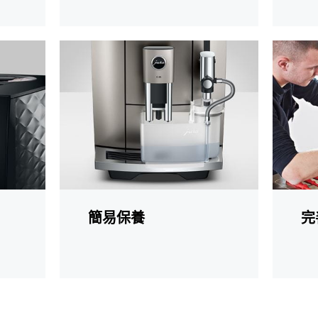
更
更
多
多
資
資
訊
訊
簡易保養
完