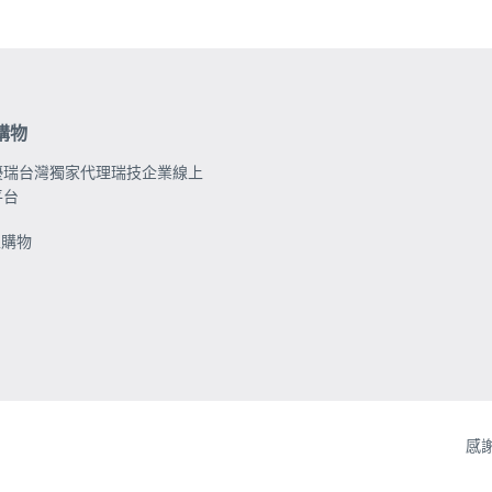
購物
優瑞台灣獨家代理瑞技企業線上
平台
上購物
網
[W
感
頁
in