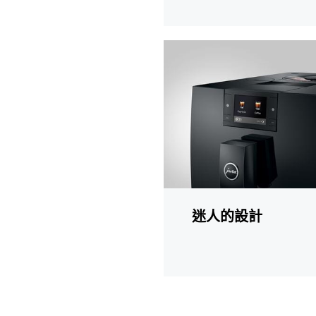
更
多
資
訊
迷人的設計