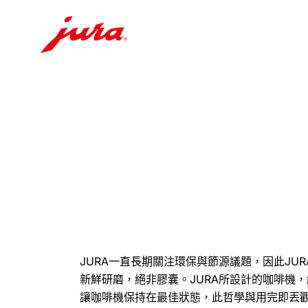
前
往
目
錄
前
往
搜
尋
JURA一直長期關注環保與節源議題，因此JUR
新鮮研磨，絕非膠囊。JURA所設計的咖啡機
讓咖啡機保持在最佳狀態，此哲學與用完即丟