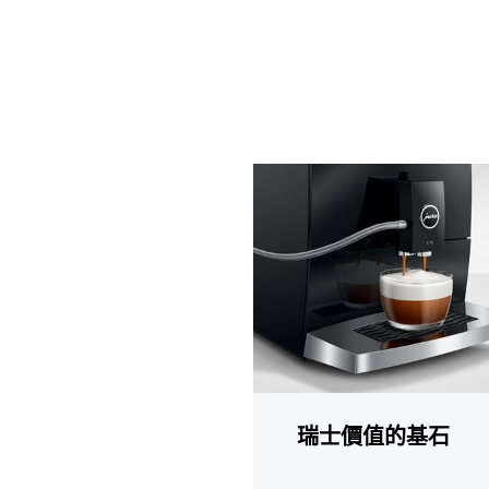
更
多
資
訊
瑞士價值的基石