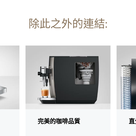
除此之外的連結:
更
更
多
多
資
資
訊
訊
完美的咖啡品質
直