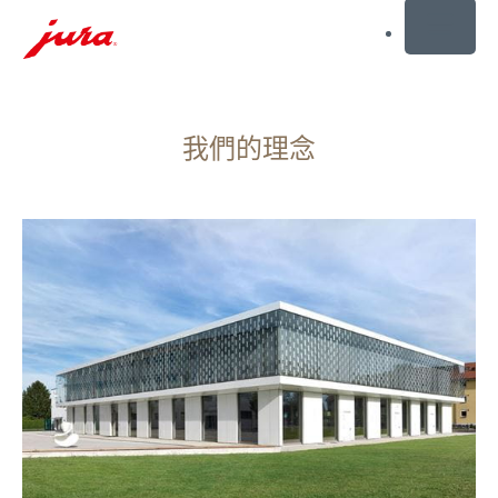
MENU
前
往
我們的理念
目
錄
前
往
更
搜
多
尋
資
訊