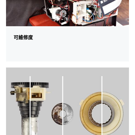
可維修度
更
多
資
訊