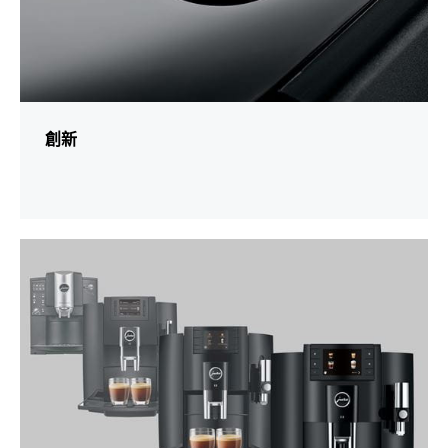
創新
更
多
資
訊