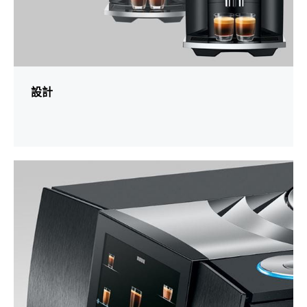
設計
更
多
資
訊